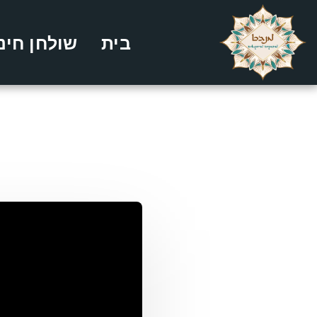
בית
שולחן חינ