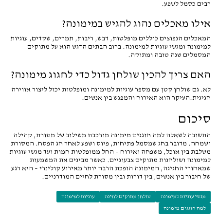
רבים כסמל לשפע.
אילו מאכלים נהוג להגיש במימונה?
המאכלים הנפוצים כוללים מופלטות, דבש, ריבות, תמרים, שקדים, עוגיות
למימונה ומגשי עוגיות למימונה. ברוב הבתים הדגש הוא על מתוקים
המסמלים שנה טובה ומתוקה.
האם צריך להכין שולחן גדול כדי לחגוג מימונה?
לא. גם שולחן קטן עם מספר עוגיות למימונה ומופלטות יכול ליצור אווירה
חגיגית.העיקר הוא האירוח והמפגש בין אנשים.
סיכום
התשובה לשאלה למה חוגגים מימונה מורכבת משילוב של מסורת, קהילה
ושמחה. מדובר בחג שמסמל פתיחות, פיוס ושפע לאחר חג הפסח. המסורת
משלבת בין אוכל, משפחה ואירוח – החל ממופלטות חמות ועד מגשי עוגיות
למימונה ושולחנות מתוקים צבעוניים. כאשר מבינים את המשמעות
שמאחורי החגיגה, המימונה הופכת הרבה יותר מאירוע קולינרי – היא רגע
של חיבור בין אנשים, בין דורות ובין מסורת לחיים המודרניים.
מגשי עוגיות למימונה
שולחן מתוקים לחינה
עוגיות למימונה
למה חוגגים מימונה