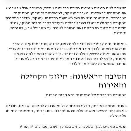
השאלה למה חוגגים מימונה חוזרת בכל שנה מחדש, במיוחד אצל מי שפוגש
את המסורת לראשונה. מעבר למוזיקה, למופלטות ולשולחן המתוקים
המפורסם, המימונה היא חג בעל משמעות חברתית עמוקה. מדובר במסורת
שמקורה בקהילות יהודי צפון אפריקה ובעיקר בקרב יהדות מרוקו, והיא
מציינת את סיום חג הפסח ואת החזרה לשגרה עם מסר של שפע, פתיחות
ואחדות.
במימונה נהוג לפתוח את הבית לאורחים, להגיש מגוון מתוקים, להכין
מופלטות חמות ולברך את האורחים בברכה המסורתית “תרבחו ותסעדו”,
שמבטאת תקווה לשפע, הצלחה ורווחה. כדי להבין באמת למה חוגגים
מימונה, כדאי להכיר את הסיבות המרכזיות שהפכו את החג למסורת
אהובה שממשיכה לעבור מדור לדור.
הסיבה הראשונה: חיזוק הקהילה
והאירוח
המסורת המרכזית של המימונה היא הבית הפתוח.
בשונה מחגים אחרים, הדלת פתוחה לכל מי שרוצה להיכנס: שכנים, חברים,
בני משפחה ואפילו אנשים שלא נפגשו זמן רב. במובן הזה, המימונה היא חג
של קהילה.
אנשים מגיעים לבקר במספר בתים במהלך הערב, מברכים זה את זה